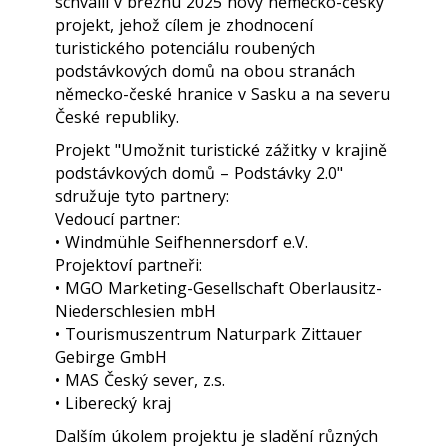
schválil v březnu 2025 nový německo-český
projekt, jehož cílem je zhodnocení
turistického potenciálu roubených
podstávkových domů na obou stranách
německo-české hranice v Sasku a na severu
České republiky.
Projekt "Umožnit turistické zážitky v krajině
podstávkových domů – Podstávky 2.0"
sdružuje tyto partnery:
Vedoucí partner:
• Windmühle Seifhennersdorf e.V.
Projektoví partneři:
• MGO Marketing-Gesellschaft Oberlausitz-
Niederschlesien mbH
• Tourismuszentrum Naturpark Zittauer
Gebirge GmbH
• MAS Český sever, z.s.
• Liberecký kraj
Dalším úkolem projektu je sladění různých