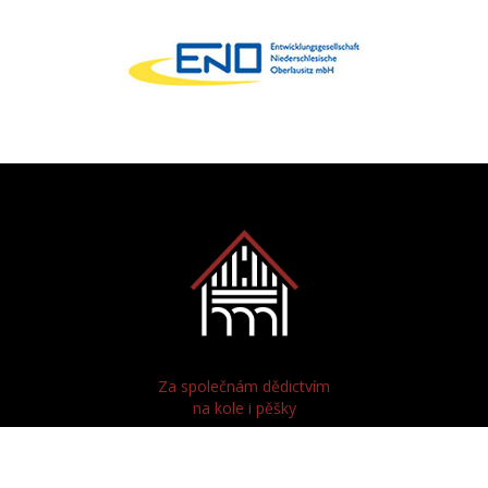
Za společnám dědictvím
na kole i pěšky
Radeln und Wandern
zum gemeinsamen Erbe